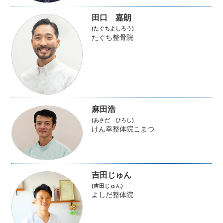
田口 嘉朗
(たぐちよしろう)
たぐち整骨院
麻田浩
(あさだ ひろし)
けん幸整体院こまつ
吉田じゅん
(吉田じゅん)
よしだ整体院