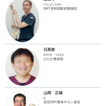
(つじよしたか)
DRT岸和田駅前整体院
日髙努
(ひだか つとむ)
ひだか整体院
山岡 正城
()
若石DRT整体サロン楽笑