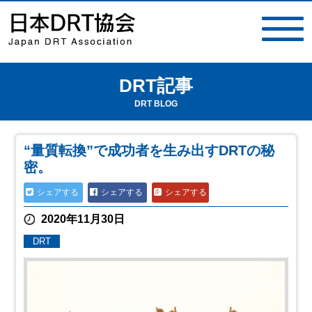
DRT記事
toggle
navigat
DRT BLOG
“量質転換”で成功者を生み出すDRTの秘
密。
シェアする
シェアする
シェアする
2020年11月30日
DRT