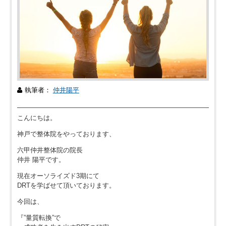
執筆者：
仲井陽平
こんにちは。
神戸で整体院をやっております、
六甲仲井整体院の院長
仲井 陽平です。
現在オーソライズド3期にて
DRTを学ばせて頂いております。
今回は、
『”量質転換”で