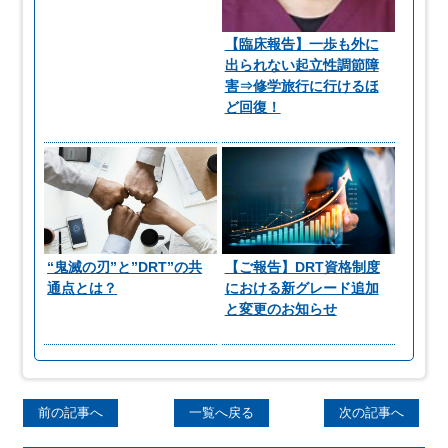
【臨床報告】一歩も外に
出られない起立性調節障
害⇒修学旅行に行けるほ
ど回復！
“鬼滅の刃”と”DRT”の共
【ご報告】DRT資格制度
通点とは？
における新グレード追加
と変更のお知らせ
前の記事へ
一覧へ戻る
次の記事へ