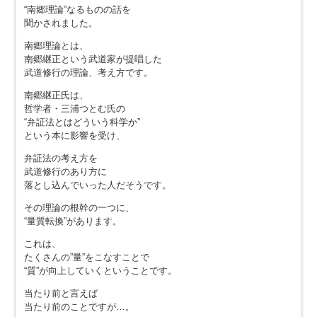
“南郷理論”なるものの話を
聞かされました。
南郷理論とは、
南郷継正という武道家が提唱した
武道修行の理論、考え方です。
南郷継正氏は、
哲学者・三浦つとむ氏の
“弁証法とはどういう科学か”
という本に影響を受け、
弁証法の考え方を
武道修行のあり方に
落とし込んでいった人だそうです。
その理論の根幹の一つに、
“量質転換”があります。
これは、
たくさんの”量”をこなすことで
“質”が向上していくということです。
当たり前と言えば
当たり前のことですが…。