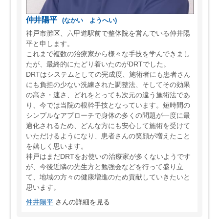
仲井陽平
(なかい ようへい)
神戸市灘区、六甲道駅前で整体院を営んでいる仲井陽
平と申します。
これまで複数の治療家から様々な手技を学んできまし
たが、最終的にたどり着いたのがDRTでした。
DRTはシステムとしての完成度、施術者にも患者さん
にも負担の少ない洗練された調整法、そしてその効果
の高さ・速さ、どれをとっても次元の違う施術法であ
り、今では当院の根幹手技となっています。短時間の
シンプルなアプローチで身体の多くの問題が一度に最
適化されるため、どんな方にも安心して施術を受けて
いただけるようになり、患者さんの笑顔が増えたこと
を嬉しく思います。
神戸はまだDRTをお使いの治療家が多くないようです
が、今後近隣の先生方と勉強会などを行って盛り立
て、地域の方々の健康増進のため貢献していきたいと
思います。
仲井陽平
さんの詳細を見る