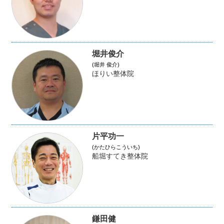
堀井俊介
(堀井 俊介)
ほりい整体院
片平功一
(かたひらこういち)
船堀すてき整体院
鎌田健