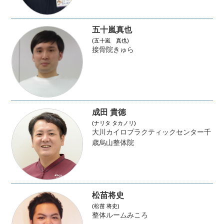
五十嵐真也
(五十嵐 真也)
接骨院きゅら
成田 貴徳
(ナリタ タカノリ)
大川カイロプラクティックセンター千
歳烏山整体院
松苗将史
(松苗 将史)
整体ルームみころ