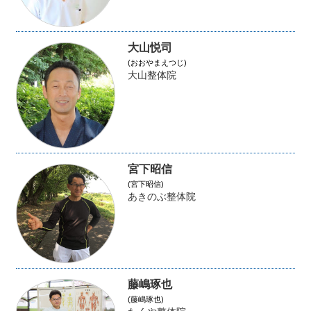
大山悦司
(おおやまえつじ)
大山整体院
宮下昭信
(宮下昭信)
あきのぶ整体院
藤嶋琢也
(藤嶋琢也)