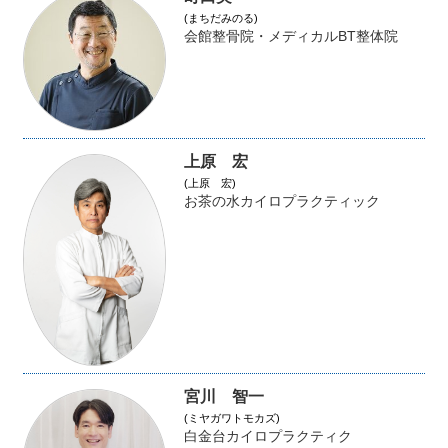
(まちだみのる)
会館整骨院・メディカルBT整体院
上原 宏
(上原 宏)
お茶の水カイロプラクティック
宮川 智一
(ミヤガワトモカズ)
白金台カイロプラクティク