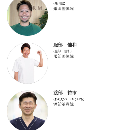
(鎌田健)
鎌田整体院
服部 佳和
(服部 佳和)
服部整体院
渡部 裕市
(わたなべ ゆういち)
渡部治療院