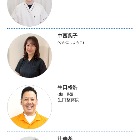
中西葉子
(なかにしようこ)
生口将浩
(生口 将浩 )
生口整体院
辻佳孝