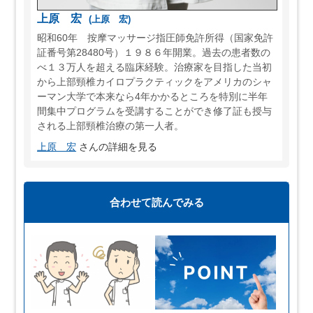
上原 宏
(上原 宏)
昭和60年 按摩マッサージ指圧師免許所得（国家免許
証番号第28480号）１９８６年開業。過去の患者数の
べ１３万人を超える臨床経験。治療家を目指した当初
から上部頸椎カイロプラクティックをアメリカのシャ
ーマン大学で本来なら4年かかるところを特別に半年
間集中プログラムを受講することができ修了証も授与
される上部頸椎治療の第一人者。
上原 宏
さんの詳細を見る
合わせて読んでみる