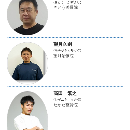
(さとう かずよし)
さとう整骨院
望月久嗣
(モチヅキヒサツグ)
望月治療院
高田 繁之
(シゲユキ タカダ)
たかだ整骨院