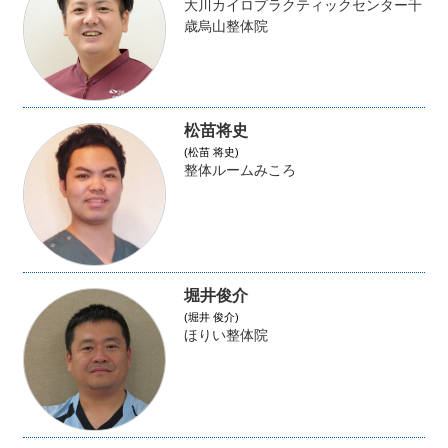
大川カイロプラクティックセンター千
歳烏山整体院
松苗将史
(松苗 将史)
整体ルームみころ
堀井俊介
(堀井 俊介)
ほりい整体院