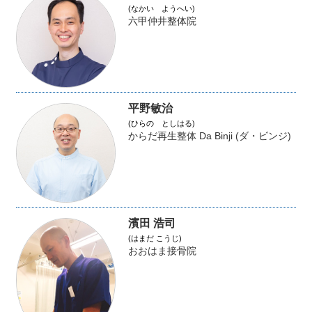
(なかい ようへい)
六甲仲井整体院
平野敏治
(ひらの としはる)
からだ再生整体 Da Binji (ダ・ビンジ)
濱田 浩司
(はまだ こうじ)
おおはま接骨院