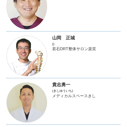
山岡 正城
()
若石DRT整体サロン楽笑
貴志勇一
(きしゆういち)
メディカルスペースきし