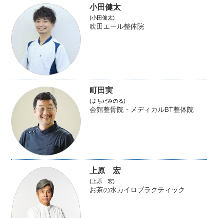
小田健太
(小田健太)
吹田エール整体院
町田実
(まちだみのる)
会館整骨院・メディカルBT整体院
上原 宏
(上原 宏)
お茶の水カイロプラクティック