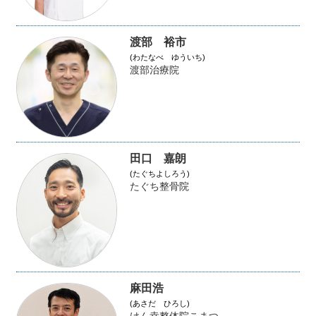
渡部 裕市
(わたなべ ゆういち)
渡部治療院
田口 嘉朗
(たぐちよしろう)
たぐち整骨院
麻田浩
(あさだ ひろし)