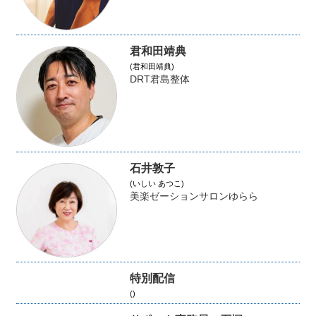
君和田靖典
(君和田靖典)
DRT君島整体
石井敦子
(いしい あつこ)
美楽ゼーションサロンゆらら
特別配信
()