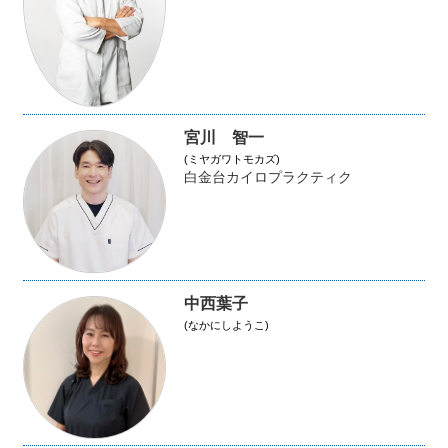
宮川 智一
(ミヤガワトモカズ)
白金台カイロプラクティク
中西葉子
(なかにしようこ)