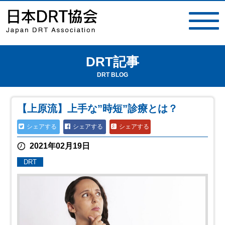
DRT記事
toggle
navigat
DRT BLOG
【上原流】上手な”時短”診療とは？
シェアする
シェアする
シェアする
2021年02月19日
DRT