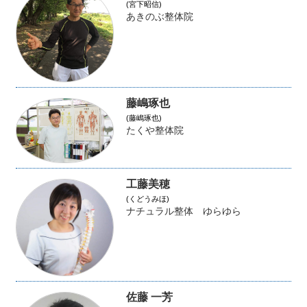
(宮下昭信)
あきのぶ整体院
藤嶋琢也
(藤嶋琢也)
たくや整体院
工藤美穂
(くどうみほ)
ナチュラル整体 ゆらゆら
佐藤 一芳