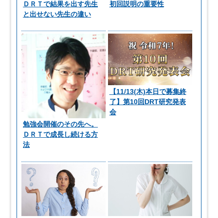
ＤＲＴで結果を出す先生
初回説明の重要性
と出せない先生の違い
【11/13(木)本日で募集終
了】第10回DRT研究発表
会
勉強会開催のその先へ。
ＤＲＴで成長し続ける方
法