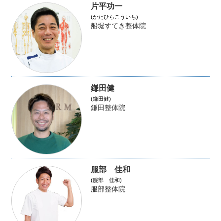
片平功一
(かたひらこういち)
船堀すてき整体院
鎌田健
(鎌田健)
鎌田整体院
服部 佳和
(服部 佳和)
服部整体院