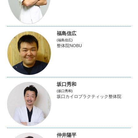
福島信広
(福島信広)
整体院NOBU
坂口秀和
(坂口秀和)
坂口カイロプラクティック整体院
仲井陽平