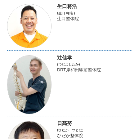
生口将浩
(生口 将浩 )
生口整体院
辻佳孝
(つじよしたか)
DRT岸和田駅前整体院
日髙努
(ひだか つとむ)
ひだか整体院