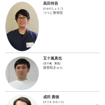
高田祥吾
(たかだしょうご)
つつじ整骨院
五十嵐真也
(五十嵐 真也)
接骨院きゅら
成田 貴徳
(ナリタ タカノリ)