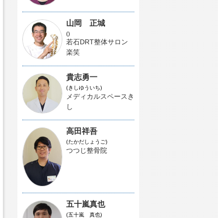
山岡 正城
()
若石DRT整体サロン
楽笑
貴志勇一
(きしゆういち)
メディカルスペースき
し
高田祥吾
(たかだしょうご)
つつじ整骨院
五十嵐真也
(五十嵐 真也)