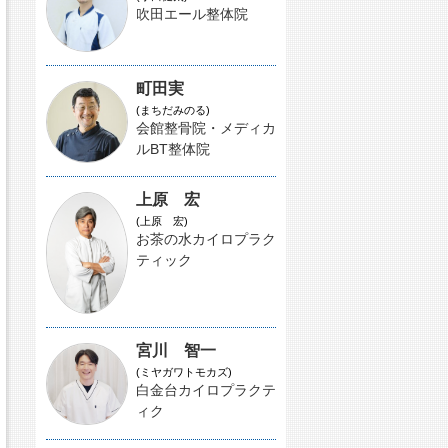
吹田エール整体院
町田実
(まちだみのる)
会館整骨院・メディカ
ルBT整体院
上原 宏
(上原 宏)
お茶の水カイロプラク
ティック
宮川 智一
(ミヤガワトモカズ)
白金台カイロプラクテ
ィク