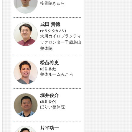
接骨院きゅら
成田 貴徳
(ナリタ タカノリ)
大川カイロプラクティ
ックセンター千歳烏山
整体院
松苗将史
(松苗 将史)
整体ルームみころ
堀井俊介
(堀井 俊介)
ほりい整体院
片平功一