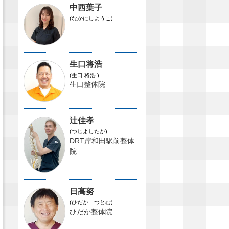
中西葉子
(なかにしようこ)
生口将浩
(生口 将浩 )
生口整体院
辻佳孝
(つじよしたか)
DRT岸和田駅前整体
院
日髙努
(ひだか つとむ)
ひだか整体院