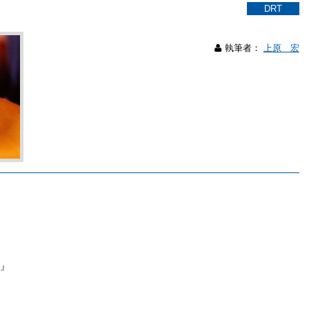
DRT
執筆者：
上原 宏
。』