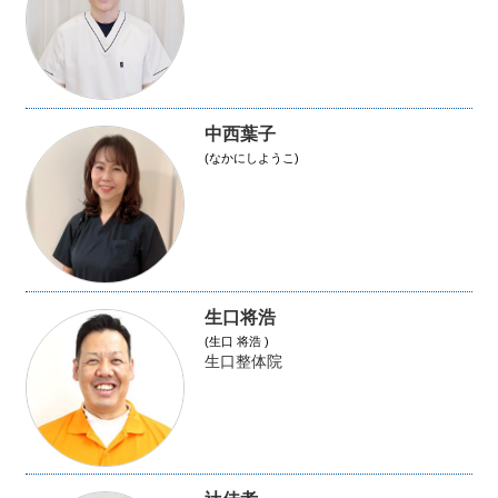
中西葉子
(なかにしようこ)
生口将浩
(生口 将浩 )
生口整体院