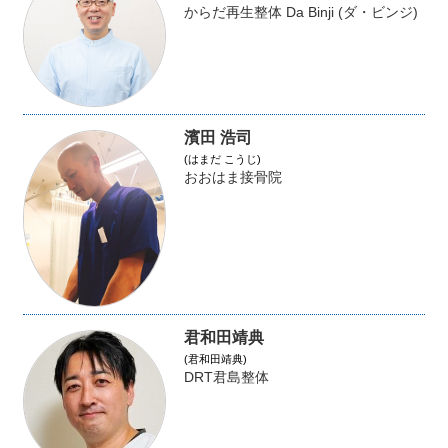
からだ再生整体 Da Binji (ダ・ビンジ)
濱田 浩司
(はまだ こうじ)
おおはま接骨院
君和田靖典
(君和田靖典)
DRT君島整体