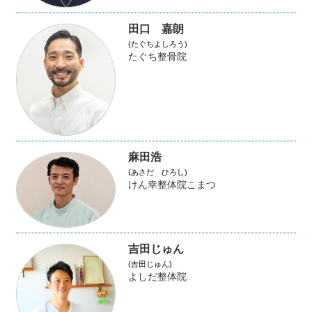
田口 嘉朗
(たぐちよしろう)
たぐち整骨院
麻田浩
(あさだ ひろし)
けん幸整体院こまつ
吉田じゅん
(吉田じゅん)
よしだ整体院