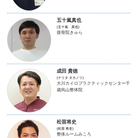
五十嵐真也
(五十嵐 真也)
接骨院きゅら
成田 貴徳
(ナリタ タカノリ)
大川カイロプラクティックセンター千
歳烏山整体院
松苗将史
(松苗 将史)
整体ルームみころ