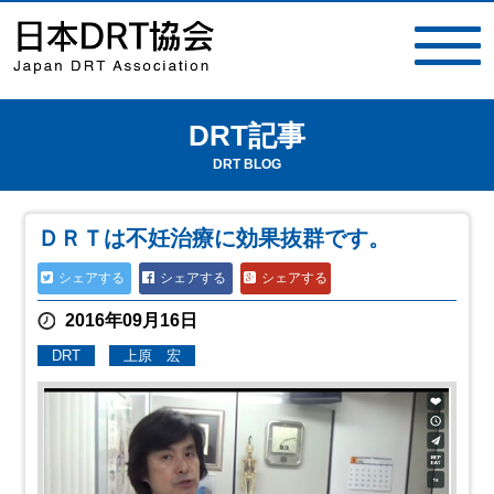
DRT記事
toggle
navigat
DRT BLOG
ＤＲＴは不妊治療に効果抜群です。
シェアする
シェアする
シェアする
2016年09月16日
DRT
上原 宏