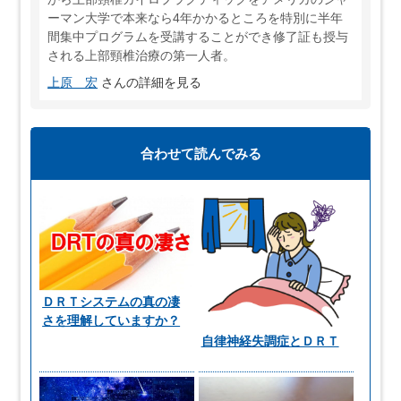
ーマン大学で本来なら4年かかるところを特別に半年
間集中プログラムを受講することができ修了証も授与
される上部頸椎治療の第一人者。
上原 宏
さんの詳細を見る
合わせて読んでみる
ＤＲＴシステムの真の凄
さを理解していますか？
自律神経失調症とＤＲＴ