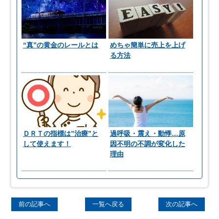
“真”の黄金のレールとは
めちゃ簡単に売上を上げ
る方法
ＤＲＴの指標は”治療”と
過呼吸・震え・動悸…原
して使えます！
因不明の不調が変化した
理由
前の記事へ
一覧へ戻る
次の記事へ