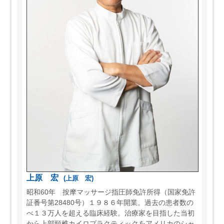
上原 宏
(上原 宏)
昭和60年 按摩マッサージ指圧師免許所得（国家免許
証番号第28480号）１９８６年開業。過去の患者数の
べ１３万人を超える臨床経験。治療家を目指した当初
から上部頸椎カイロプラクティックをアメリカのシャ