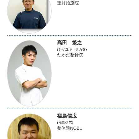
望月治療院
高田 繁之
(シゲユキ タカダ)
たかだ整骨院
福島信広
(福島信広)
整体院NOBU