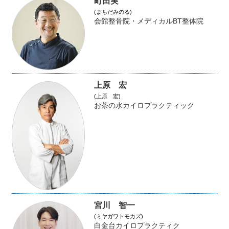
町田実
(まちだみのる)
会館整骨院・メディカルBT整体院
上原 宏
(上原 宏)
お茶の水カイロプラクティック
宮川 智一
(ミヤガワトモカズ)
白金台カイロプラクティク