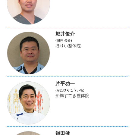
堀井俊介
(堀井 俊介)
ほりい整体院
片平功一
(かたひらこういち)
船堀すてき整体院
鎌田健