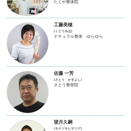
たくや整体院
工藤美穂
(くどうみほ)
ナチュラル整体 ゆらゆら
佐藤 一芳
(さとう かずよし)
さとう整骨院
望月久嗣
(モチヅキヒサツグ)