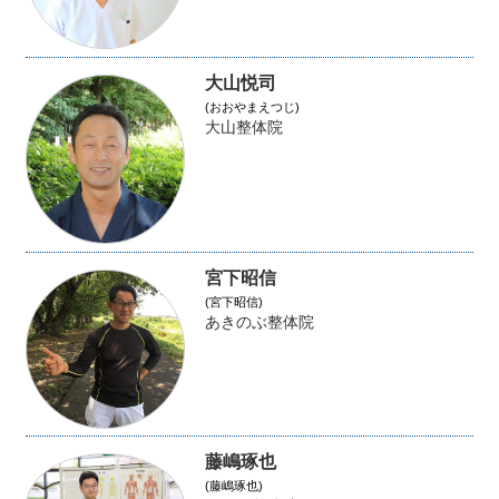
大山悦司
(おおやまえつじ)
大山整体院
宮下昭信
(宮下昭信)
あきのぶ整体院
藤嶋琢也
(藤嶋琢也)