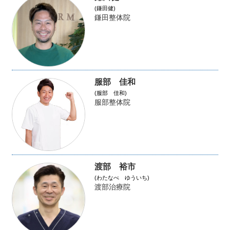
(鎌田健)
鎌田整体院
服部 佳和
(服部 佳和)
服部整体院
渡部 裕市
(わたなべ ゆういち)
渡部治療院