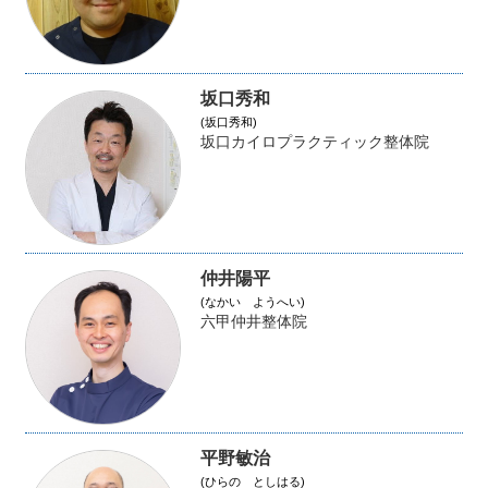
坂口秀和
(坂口秀和)
坂口カイロプラクティック整体院
仲井陽平
(なかい ようへい)
六甲仲井整体院
平野敏治
(ひらの としはる)