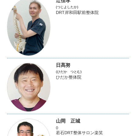
辻佳孝
(つじよしたか)
DRT岸和田駅前整体院
日髙努
(ひだか つとむ)
ひだか整体院
山岡 正城
()
若石DRT整体サロン楽笑