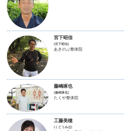
宮下昭信
(宮下昭信)
あきのぶ整体院
藤嶋琢也
(藤嶋琢也)
たくや整体院
工藤美穂
(くどうみほ)