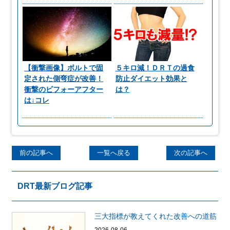
【衝撃画像】ボルトで固
５キロ減！ＤＲＴの過食
定された側弯症が改善！
防止ダイエット効果と
衝撃のビフォーアフター
は？
は↓コレ
前の記事へ
一覧へ戻る
次の記事へ
DRT最新ブログ記事
三大指標が教えてくれた改善への道筋