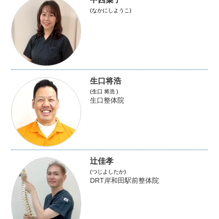
(なかにしようこ)
生口将浩
(生口 将浩 )
生口整体院
辻佳孝
(つじよしたか)
DRT岸和田駅前整体院