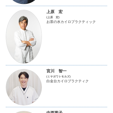
上原 宏
(上原 宏)
お茶の水カイロプラクティック
宮川 智一
(ミヤガワトモカズ)
白金台カイロプラクティク
中西葉子