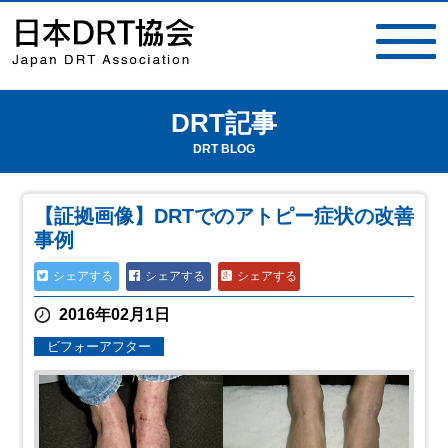
DRT記事
toggle
navigat
DRT BLOG
【証拠画像】DRTでのアトピー症状の改善
事例
シェアする
シェアする
シェアする
2016年02月1日
ビフォーアフター