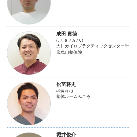
成田 貴徳
(ナリタ タカノリ)
大川カイロプラクティックセンター千
歳烏山整体院
松苗将史
(松苗 将史)
整体ルームみころ
堀井俊介