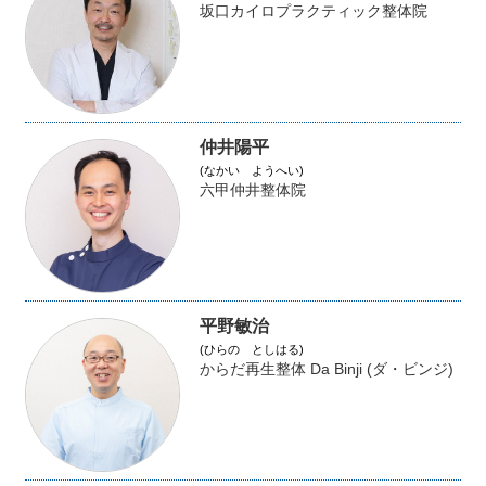
坂口カイロプラクティック整体院
仲井陽平
(なかい ようへい)
六甲仲井整体院
平野敏治
(ひらの としはる)
からだ再生整体 Da Binji (ダ・ビンジ)