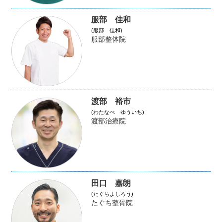
服部 佳和
(服部 佳和)
服部整体院
渡部 裕市
(わたなべ ゆういち)
渡部治療院
田口 嘉朗
(たぐちよしろう)
たぐち整骨院