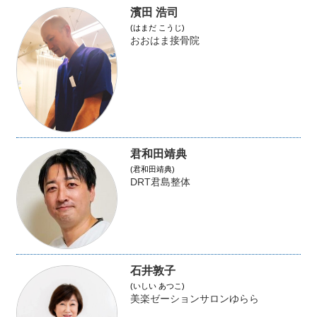
濱田 浩司
(はまだ こうじ)
おおはま接骨院
君和田靖典
(君和田靖典)
DRT君島整体
石井敦子
(いしい あつこ)
美楽ゼーションサロンゆらら