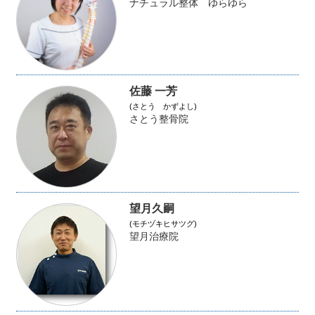
ナチュラル整体 ゆらゆら
佐藤 一芳
(さとう かずよし)
さとう整骨院
望月久嗣
(モチヅキヒサツグ)
望月治療院