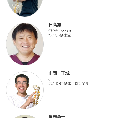
日髙努
(ひだか つとむ)
ひだか整体院
山岡 正城
()
若石DRT整体サロン楽笑
貴志勇一