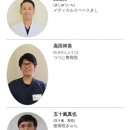
(きしゆういち)
メディカルスペースきし
高田祥吾
(たかだしょうご)
つつじ整骨院
五十嵐真也
(五十嵐 真也)
接骨院きゅら