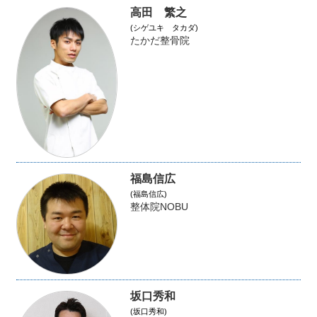
高田 繁之
(シゲユキ タカダ)
たかだ整骨院
福島信広
(福島信広)
整体院NOBU
坂口秀和
(坂口秀和)