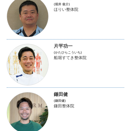
(堀井 俊介)
ほりい整体院
片平功一
(かたひらこういち)
船堀すてき整体院
鎌田健
(鎌田健)
鎌田整体院