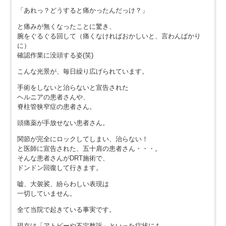
「あれっ？どうすると痛かったんだっけ？」
と痛みが無くなったことに驚き、
腕をぐるぐる回して（痛くなければおかしいと、言わんばかり
に）
確認作業に没頭する姿(笑)
こんな光景が、毎日繰り広げられています。
手術をしないと治らないと宣告された
ヘルニアの患者さんや、
脊柱管狭窄症の患者さん。
頭痛薬が手放せない患者さん。
関節が完全にロックしてしまい、治らない！
と医師に宣告された、五十肩の患者さん・・・。
そんな患者さんがDRT施術で、
ドンドン回復して行きます。
嘘、大袈裟、紛らわしい表現は
一切していません。
全て当院で起きている事実です。
現在は「アトピーや不定愁訴」といった症状にも