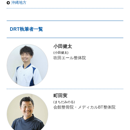
沖縄地方
DRT執筆者一覧
小田健太
(小田健太)
吹田エール整体院
町田実
(まちだみのる)
会館整骨院・メディカルBT整体院