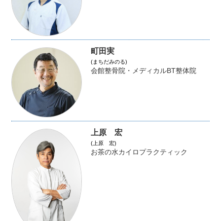
町田実
(まちだみのる)
会館整骨院・メディカルBT整体院
上原 宏
(上原 宏)
お茶の水カイロプラクティック