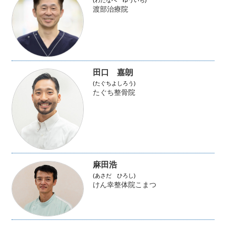
渡部治療院
田口 嘉朗
(たぐちよしろう)
たぐち整骨院
麻田浩
(あさだ ひろし)
けん幸整体院こまつ