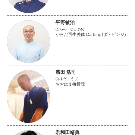
平野敏治
(ひらの としはる)
からだ再生整体 Da Binji (ダ・ビンジ)
濱田 浩司
(はまだ こうじ)
おおはま接骨院
君和田靖典