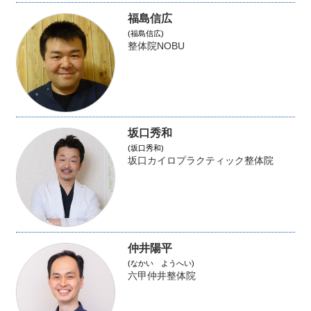
福島信広
(福島信広)
整体院NOBU
坂口秀和
(坂口秀和)
坂口カイロプラクティック整体院
仲井陽平
(なかい ようへい)
六甲仲井整体院