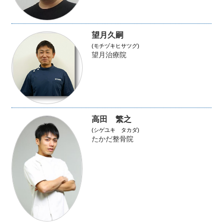
望月久嗣
(モチヅキヒサツグ)
望月治療院
高田 繁之
(シゲユキ タカダ)
たかだ整骨院