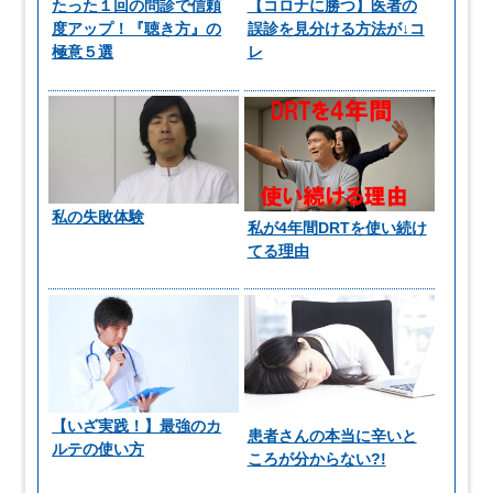
たった１回の問診で信頼
【コロナに勝つ】医者の
度アップ！『聴き方』の
誤診を見分ける方法が↓コ
極意５選
レ
私の失敗体験
私が4年間DRTを使い続け
てる理由
【いざ実践！】最強のカ
患者さんの本当に辛いと
ルテの使い方
ころが分からない?!