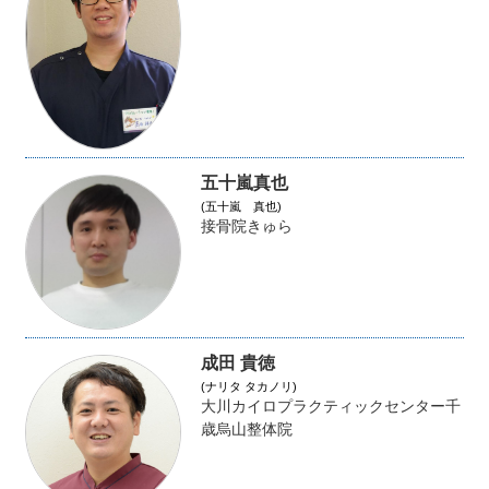
五十嵐真也
(五十嵐 真也)
接骨院きゅら
成田 貴徳
(ナリタ タカノリ)
大川カイロプラクティックセンター千
歳烏山整体院