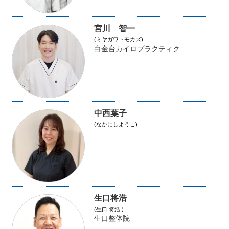
宮川 智一
(ミヤガワトモカズ)
白金台カイロプラクティク
中西葉子
(なかにしようこ)
生口将浩
(生口 将浩 )
生口整体院