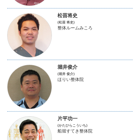
松苗将史
(松苗 将史)
整体ルームみころ
堀井俊介
(堀井 俊介)
ほりい整体院
片平功一
(かたひらこういち)
船堀すてき整体院