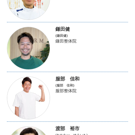
鎌田健
(鎌田健)
鎌田整体院
服部 佳和
(服部 佳和)
服部整体院
渡部 裕市
(わたなべ ゆういち)