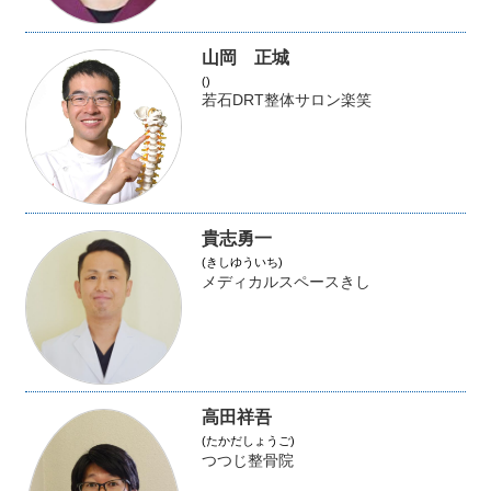
山岡 正城
()
若石DRT整体サロン楽笑
貴志勇一
(きしゆういち)
メディカルスペースきし
高田祥吾
(たかだしょうご)
つつじ整骨院