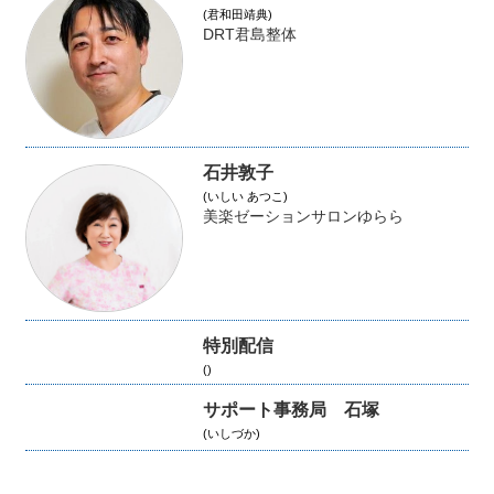
(君和田靖典)
DRT君島整体
石井敦子
(いしい あつこ)
美楽ゼーションサロンゆらら
特別配信
()
サポート事務局 石塚
(いしづか)