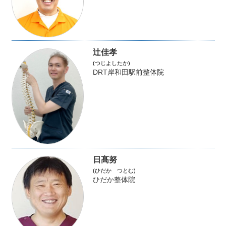
辻佳孝
(つじよしたか)
DRT岸和田駅前整体院
日髙努
(ひだか つとむ)
ひだか整体院