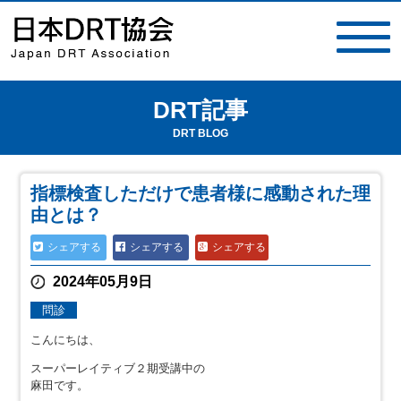
DRT記事
toggle
navigat
DRT BLOG
指標検査しただけで患者様に感動された理
由とは？
シェアする
シェアする
シェアする
2024年05月9日
問診
こんにちは、
スーパーレイティブ２期受講中の
麻田です。