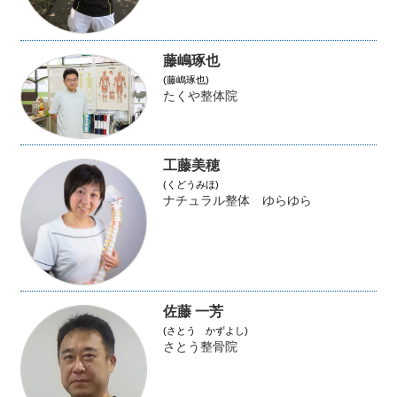
藤嶋琢也
(藤嶋琢也)
たくや整体院
工藤美穂
(くどうみほ)
ナチュラル整体 ゆらゆら
佐藤 一芳
(さとう かずよし)
さとう整骨院