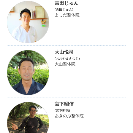
吉田じゅん
(吉田じゅん)
よしだ整体院
大山悦司
(おおやまえつじ)
大山整体院
宮下昭信
(宮下昭信)
あきのぶ整体院