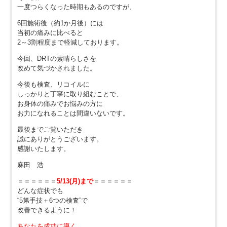
一度つらくなった時期もあるのですが、
6回施術後（約1か月後）には
当初の痛みに比べると
2～3割程度まで軽減しております。
今回、DRTの素晴らしさを
改めて気づかされました。
今後も検査、リコイルに
しっかりと丁寧に取り組むことで、
お身体の痛みでお悩みの方に
お力になれることは間違いないです。
最後までご覧いただき
誠にありがとうございます。
感謝いたします。
麻田 浩
＝＝＝＝＝＝
5/13(月)まで
＝＝＝＝＝＝
どんな症状でも
“5第手技＋6つの検査”で
改善できるように！
あなたを成功に導く