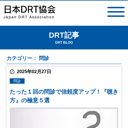
DRT記事
toggle
navigat
DRT BLOG
カテゴリー： 問診
2025年02月27日
問診
たった１回の問診で信頼度アップ！『聴き
方』の極意５選