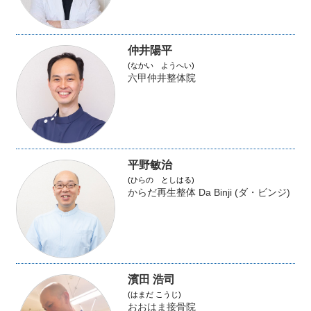
仲井陽平
(なかい ようへい)
六甲仲井整体院
平野敏治
(ひらの としはる)
からだ再生整体 Da Binji (ダ・ビンジ)
濱田 浩司
(はまだ こうじ)
おおはま接骨院