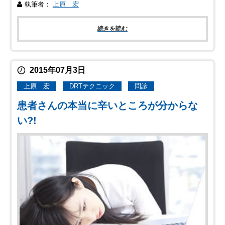
執筆者：
上原 宏
続きを読む
2015年07月3日
上原 宏
DRTテクニック
問診
患者さんの本当に辛いところが分からな
い?!