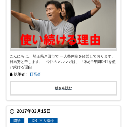
こんにちは。 埼玉県戸田市で 一人整体院を経営しております、
日高努と申します。 今回のメルマガは、 「私が4年間DRTを使
い続ける理由...
執筆者：
日髙努
続きを読む
2017年03月15日
問診
DRT三大指標