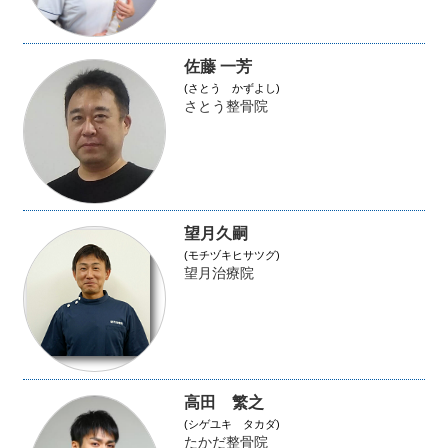
佐藤 一芳
(さとう かずよし)
さとう整骨院
望月久嗣
(モチヅキヒサツグ)
望月治療院
高田 繁之
(シゲユキ タカダ)
たかだ整骨院