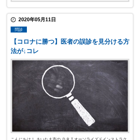
2020年05月11日
問診
【コロナに勝つ】医者の誤診を見分ける方
法が↓コレ
こんにちは！ さいたま市の ＤＲＴオーソライズドインストラク