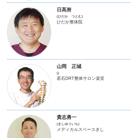
日髙努
(ひだか つとむ)
ひだか整体院
山岡 正城
()
若石DRT整体サロン楽笑
貴志勇一
(きしゆういち)
メディカルスペースきし