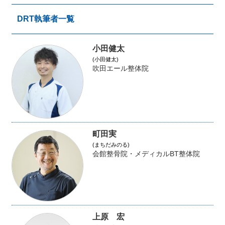
DRT執筆者一覧
小田健太
(小田健太)
吹田エール整体院
町田実
(まちだみのる)
会館整骨院・メディカルBT整体院
上原 宏