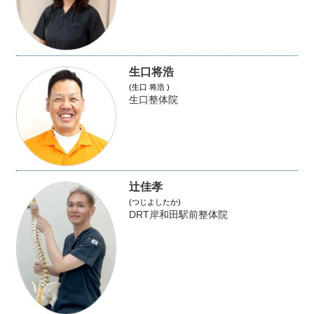
生口将浩
(生口 将浩 )
生口整体院
辻佳孝
(つじよしたか)
DRT岸和田駅前整体院