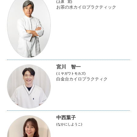
(上原 宏)
お茶の水カイロプラクティック
宮川 智一
(ミヤガワトモカズ)
白金台カイロプラクティク
中西葉子
(なかにしようこ)