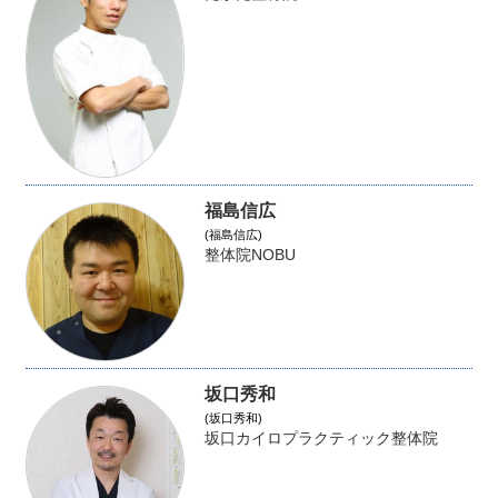
福島信広
(福島信広)
整体院NOBU
坂口秀和
(坂口秀和)
坂口カイロプラクティック整体院