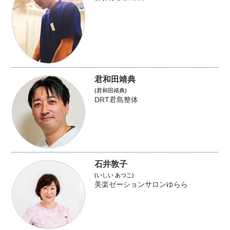
君和田靖典
(君和田靖典)
DRT君島整体
石井敦子
(いしい あつこ)
美楽ゼーションサロンゆらら