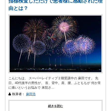
指標検査しただけで患者様に感動された理
由とは？
こんにちは、 スーパーレイティブ２期受講中の 麻田です。 先
日、40代後半の男性が、 首、背中、肩、腰、ふとももが 何か常
に痛いというお悩みで 来院さ...
執筆者：
麻田浩
続きを読む