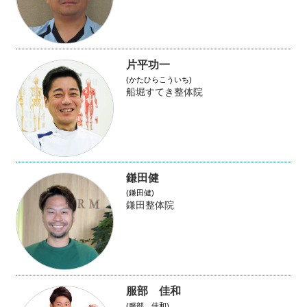
片平功一
(かたひらこういち)
船堀すてき整体院
鎌田健
(鎌田健)
鎌田整体院
服部 佳和
(服部 佳和)