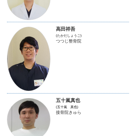
高田祥吾
(たかだしょうご)
つつじ整骨院
五十嵐真也
(五十嵐 真也)
接骨院きゅら