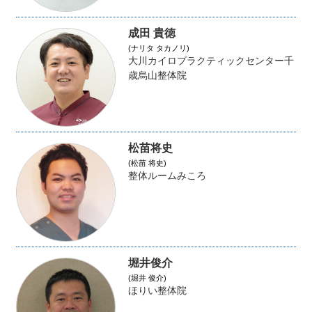
成田 貴徳
(ナリタ タカノリ)
大川カイロプラクティックセンター千
歳烏山整体院
松苗将史
(松苗 将史)
整体ルームみころ
堀井俊介
(堀井 俊介)
ほりい整体院