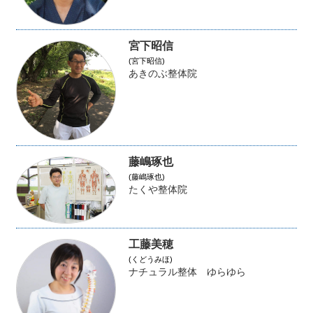
宮下昭信
(宮下昭信)
あきのぶ整体院
藤嶋琢也
(藤嶋琢也)
たくや整体院
工藤美穂
(くどうみほ)
ナチュラル整体 ゆらゆら