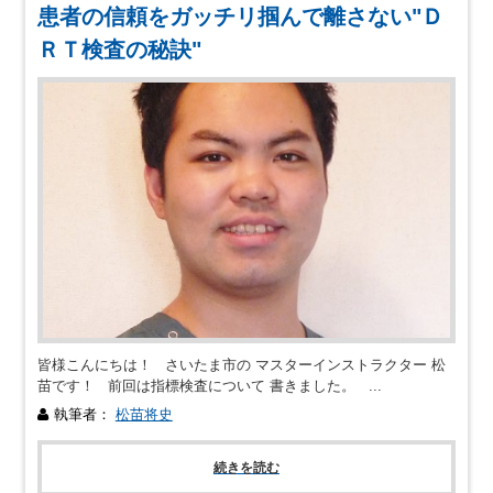
患者の信頼をガッチリ掴んで離さない"Ｄ
ＲＴ検査の秘訣"
皆様こんにちは！ さいたま市の マスターインストラクター 松
苗です！ 前回は指標検査について 書きました。 ...
執筆者：
松苗将史
続きを読む