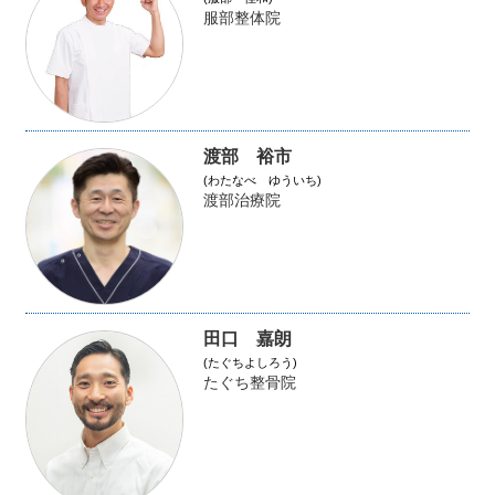
服部整体院
渡部 裕市
(わたなべ ゆういち)
渡部治療院
田口 嘉朗
(たぐちよしろう)
たぐち整骨院