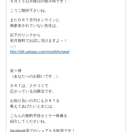
６月１５日月曜日の朝９時です！
こうご期待下さいね。
まだＤＲＴ月刊オンラインに
御参加されていない先生は、
以下のリンクから
初月無料でお試し頂けますよ～！
↓↓↓
http://drt-uehara.com/monthly/new/
追々伸
（あなたへのお願いです…）
ＤＲＴは、クチコミで
広がっている治療法です。
お知り合いの方にもＤＲＴを
教えてあげたいときには、
こちらの無料手技セミナー映像を
紹介してくださいね。
facebook等でのシェアも大歓迎です！