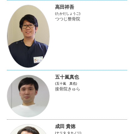
高田祥吾
(たかだしょうご)
つつじ整骨院
五十嵐真也
(五十嵐 真也)
接骨院きゅら
成田 貴徳
(ナリタ タカノリ)