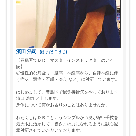
濱田 浩司
(はまだ こうじ)
【豊島区でＤＲＴマスターインストラクターのいる
院】
◎慢性的な肩凝り・腰痛・神経痛から、自律神経に伴
う症状（頭痛・不眠・冷え など）に対応しています。
はじめまして。豊島区で鍼灸接骨院をやっております
濱田 浩司 と申します。
身体について何かお困りのことはありませんか。
わたくしはＤＲＴというシンプルかつ奥が深い手技を
最大限に活かして、皆さまの力になれるように誠心誠
意対応させていただいております。