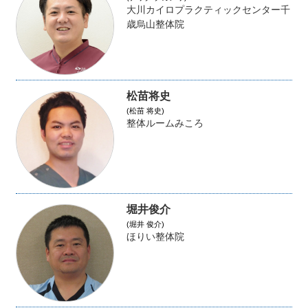
大川カイロプラクティックセンター千
歳烏山整体院
松苗将史
(松苗 将史)
整体ルームみころ
堀井俊介
(堀井 俊介)
ほりい整体院