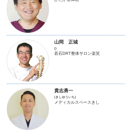
山岡 正城
()
若石DRT整体サロン楽笑
貴志勇一
(きしゆういち)
メディカルスペースきし