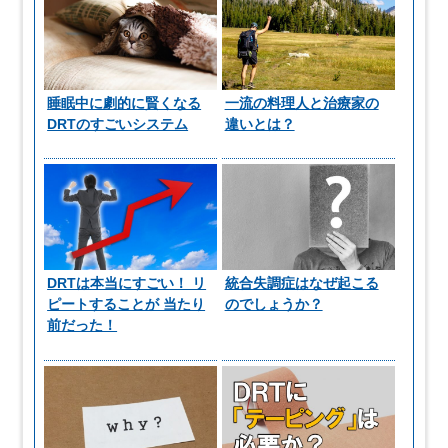
睡眠中に劇的に賢くなる
一流の料理人と治療家の
DRTのすごいシステム
違いとは？
DRTは本当にすごい！ リ
統合失調症はなぜ起こる
ピートすることが 当たり
のでしょうか？
前だった！