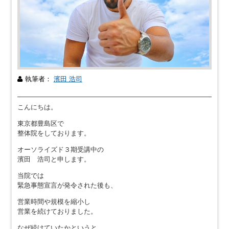
執筆者：
濱田 浩司
こんにちは。
東京都豊島区で
整体院をしております。
オーソライズド３期受講中の
濱田 浩司と申します。
当院では
緊急事態宣言が発令された後も、
営業時間や規模を縮小し
営業を続けておりました。
なぜ続けていたかというと、