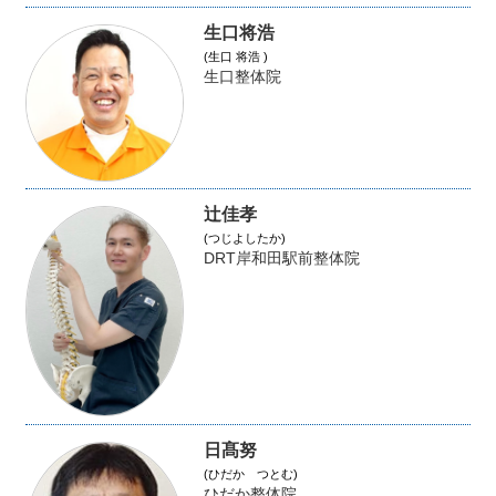
生口将浩
(生口 将浩 )
生口整体院
辻佳孝
(つじよしたか)
DRT岸和田駅前整体院
日髙努
(ひだか つとむ)
ひだか整体院