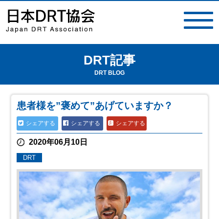
DRT記事
toggle
navigat
DRT BLOG
患者様を”褒めて”あげていますか？
シェアする
シェアする
シェアする
2020年06月10日
DRT