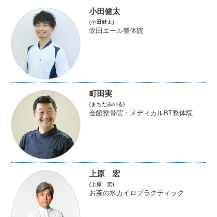
小田健太
(小田健太)
吹田エール整体院
町田実
(まちだみのる)
会館整骨院・メディカルBT整体院
上原 宏
(上原 宏)
お茶の水カイロプラクティック