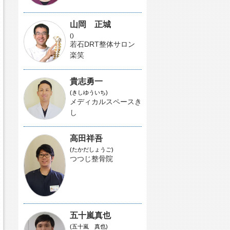
山岡 正城
()
若石DRT整体サロン
楽笑
貴志勇一
(きしゆういち)
メディカルスペースき
し
高田祥吾
(たかだしょうご)
つつじ整骨院
五十嵐真也
(五十嵐 真也)