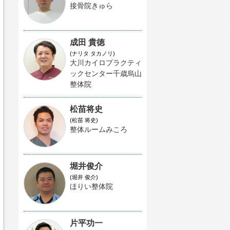
接骨院きゅら
成田 貴徳
(ナリタ タカノリ)
大川カイロプラクティ
ックセンター千歳烏山
整体院
松苗将史
(松苗 将史)
整体ルームみころ
堀井俊介
(堀井 俊介)
ほりい整体院
片平功一