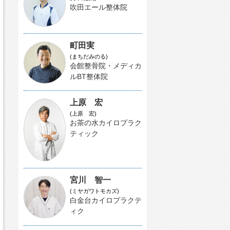
吹田エール整体院
町田実
(まちだみのる)
会館整骨院・メディカ
ルBT整体院
上原 宏
(上原 宏)
お茶の水カイロプラク
ティック
宮川 智一
(ミヤガワトモカズ)
白金台カイロプラクテ
ィク