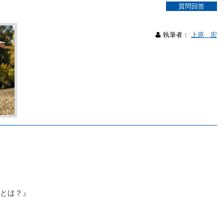
質問回答
執筆者：
上原 宏
係とは？』