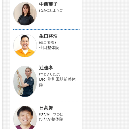
中西葉子
(なかにしようこ)
生口将浩
(生口 将浩 )
生口整体院
辻佳孝
(つじよしたか)
DRT岸和田駅前整体
院
日髙努
(ひだか つとむ)
ひだか整体院