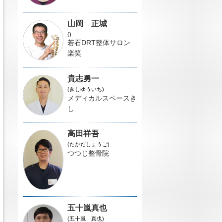
山岡 正城
()
若石DRT整体サロン
楽笑
貴志勇一
(きしゆういち)
メディカルスペースき
し
高田祥吾
(たかだしょうご)
つつじ整骨院
五十嵐真也
(五十嵐 真也)