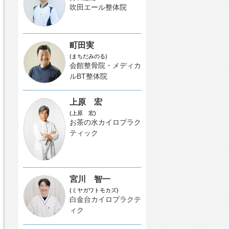
吹田エール整体院
町田実
(まちだみのる)
会館整骨院・メディカ
ルBT整体院
上原 宏
(上原 宏)
お茶の水カイロプラク
ティック
宮川 智一
(ミヤガワトモカズ)
白金台カイロプラクテ
ィク