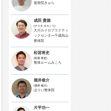
接骨院きゅら
成田 貴徳
(ナリタ タカノリ)
大川カイロプラクティ
ックセンター千歳烏山
整体院
松苗将史
(松苗 将史)
整体ルームみころ
堀井俊介
(堀井 俊介)
ほりい整体院
片平功一