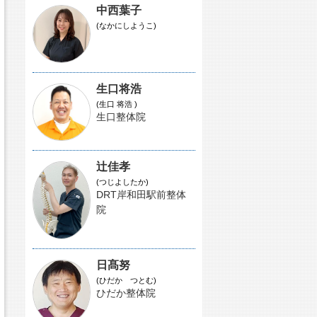
中西葉子
(なかにしようこ)
生口将浩
(生口 将浩 )
生口整体院
辻佳孝
(つじよしたか)
DRT岸和田駅前整体
院
日髙努
(ひだか つとむ)
ひだか整体院