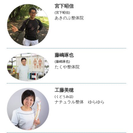
宮下昭信
(宮下昭信)
あきのぶ整体院
藤嶋琢也
(藤嶋琢也)
たくや整体院
工藤美穂
(くどうみほ)
ナチュラル整体 ゆらゆら