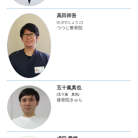
高田祥吾
(たかだしょうご)
つつじ整骨院
五十嵐真也
(五十嵐 真也)
接骨院きゅら