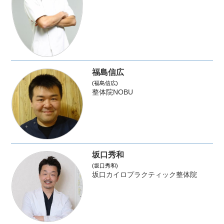
福島信広
(福島信広)
整体院NOBU
坂口秀和
(坂口秀和)
坂口カイロプラクティック整体院