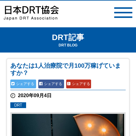
DRT記事
toggle
navigat
DRT BLOG
あなたは1人治療院で月100万稼げていま
すか？
シェアする
シェアする
シェアする
2020年09月4日
DRT