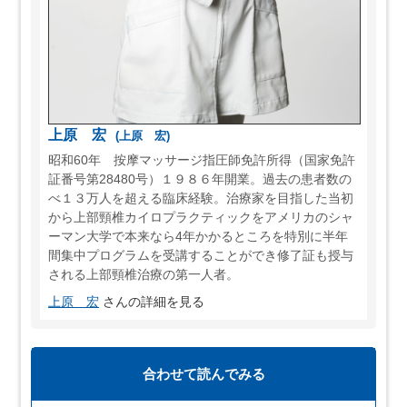
上原 宏
(上原 宏)
昭和60年 按摩マッサージ指圧師免許所得（国家免許
証番号第28480号）１９８６年開業。過去の患者数の
べ１３万人を超える臨床経験。治療家を目指した当初
から上部頸椎カイロプラクティックをアメリカのシャ
ーマン大学で本来なら4年かかるところを特別に半年
間集中プログラムを受講することができ修了証も授与
される上部頸椎治療の第一人者。
上原 宏
さんの詳細を見る
合わせて読んでみる