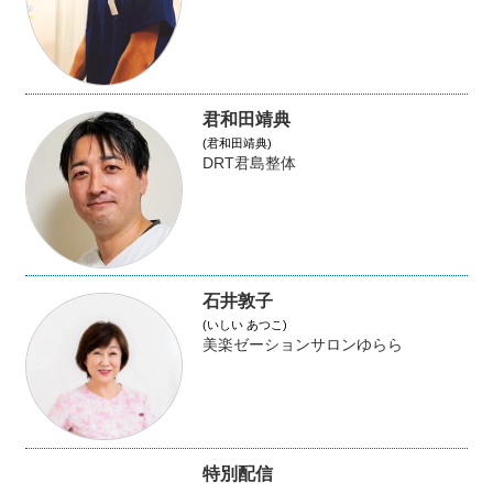
君和田靖典
(君和田靖典)
DRT君島整体
石井敦子
(いしい あつこ)
美楽ゼーションサロンゆらら
特別配信