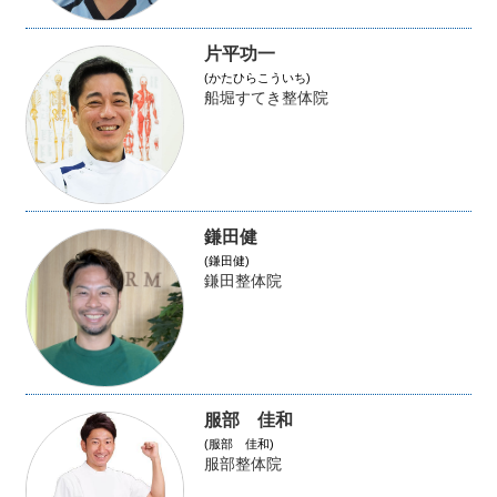
片平功一
(かたひらこういち)
船堀すてき整体院
鎌田健
(鎌田健)
鎌田整体院
服部 佳和
(服部 佳和)
服部整体院