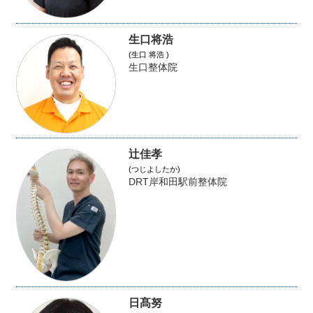
生口将浩
(生口 将浩 )
生口整体院
辻佳孝
(つじよしたか)
DRT岸和田駅前整体院
日髙努