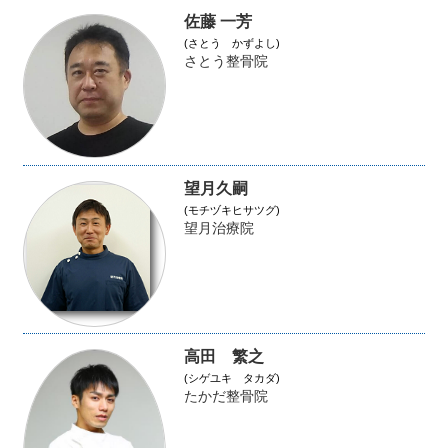
佐藤 一芳
(さとう かずよし)
さとう整骨院
望月久嗣
(モチヅキヒサツグ)
望月治療院
高田 繁之
(シゲユキ タカダ)
たかだ整骨院