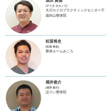
成田 貴徳
(ナリタ タカノリ)
大川カイロプラクティックセンター千
歳烏山整体院
松苗将史
(松苗 将史)
整体ルームみころ
堀井俊介
(堀井 俊介)
ほりい整体院