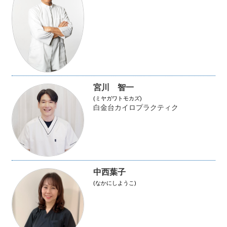
宮川 智一
(ミヤガワトモカズ)
白金台カイロプラクティク
中西葉子
(なかにしようこ)