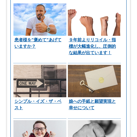
患者様を”褒めて”あげて
９年前よりリコイル・指
いますか？
標が大幅進化し、圧倒的
な結果が出ています！
シンプル・イズ・ザ・ベ
娘への手紙と願望実現と
スト
幸せについて