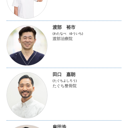
渡部 裕市
(わたなべ ゆういち)
渡部治療院
田口 嘉朗
(たぐちよしろう)
たぐち整骨院
麻田浩