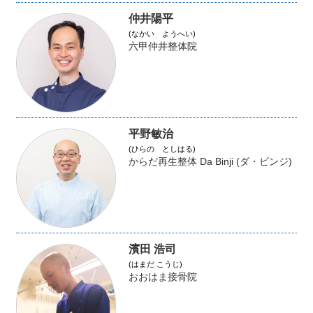
仲井陽平
(なかい ようへい)
六甲仲井整体院
平野敏治
(ひらの としはる)
からだ再生整体 Da Binji (ダ・ビンジ)
濱田 浩司
(はまだ こうじ)
おおはま接骨院