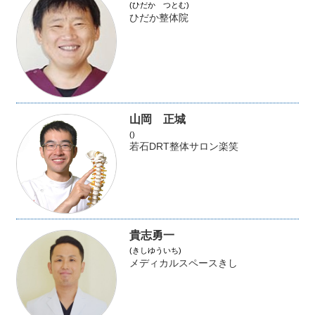
(ひだか つとむ)
ひだか整体院
山岡 正城
()
若石DRT整体サロン楽笑
貴志勇一
(きしゆういち)
メディカルスペースきし