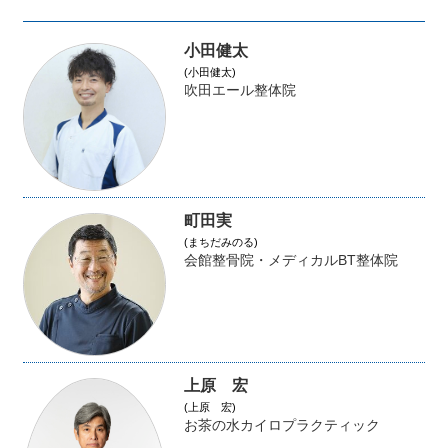
小田健太
(小田健太)
吹田エール整体院
町田実
(まちだみのる)
会館整骨院・メディカルBT整体院
上原 宏
(上原 宏)
お茶の水カイロプラクティック